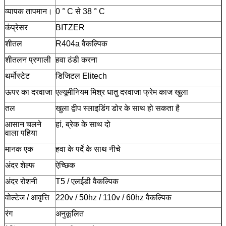
व्यापक तापमान।
0 ° C से 38 ° C
कंप्रेसर
BITZER
शीतल
R404a वैकल्पिक
शीतलन प्रणाली
हवा ठंडी करना
थर्मोस्टेट
डिजिटल Elitech
ऊपर का दरवाजा
एल्यूमीनियम मिश्र धातु दरवाजा फ्रेम काज खुला
तल
खुला द्वीप स्लाइडिंग डोर के साथ हो सकता है
आसान चलने
हां, ब्रेक के साथ दो
वाला पहिया
मानक एक
हवा के पर्दे के साथ नीचे
अंदर शेल्फ
ऐच्छिक
अंदर रोशनी
T5 / एलईडी वैकल्पिक
वोल्टेज / आवृत्ति
220v / 50hz / 110v / 60hz वैकल्पिक
रंग
अनुकूलित