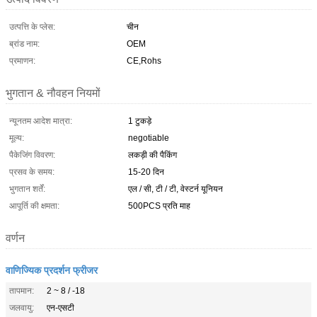
उत्पत्ति के प्लेस:
चीन
ब्रांड नाम:
OEM
प्रमाणन:
CE,Rohs
भुगतान & नौवहन नियमों
न्यूनतम आदेश मात्रा:
1 टुकड़े
मूल्य:
negotiable
पैकेजिंग विवरण:
लकड़ी की पैकिंग
प्रसव के समय:
15-20 दिन
भुगतान शर्तें:
एल / सी, टी / टी, वेस्टर्न यूनियन
आपूर्ति की क्षमता:
500PCS प्रति माह
वर्णन
वाणिज्यिक प्रदर्शन फ्रीजर
तापमान:
2 ~ 8 / -18
जलवायु:
एन-एसटी