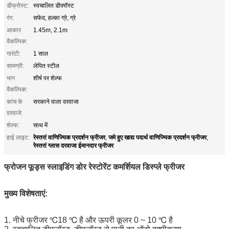
डीफ्रोस्ट:
स्वचालित डीफ़्रॉस्ट
रंग:
सफेद, हल्का ग्रे, ग्रे
आकार
1.45m, 2.1m
वैकल्पिक:
गारंटी:
1 साल
सामग्री:
लेपित स्टील
भाग
शीर्ष पर शेल्फ
वैकल्पिक:
कांच के
सरकाने वाला दरवाजा
दरवाजे:
शेल्फ:
साथ में
रेस्तरां वाणिज्यिक प्रदर्शन फ्रीजर
जमे हुए खाद्य पदार्थ वाणिज्यिक प्रदर्शन फ्रीजर
हाई लाइट:
,
,
रेस्तरां ग्लास दरवाजा ईमानदार फ्रीजर
फ्रोजन फूड्स स्लाइडिंग डोर रेस्टोरेंट कमर्शियल डिस्प्ले फ्रीजर
मुख्य विशेषताएं:
1. नीचे फ्रीजर ℃18 ℃ है और ऊपरी कूलर 0 ~ 10 ℃ है