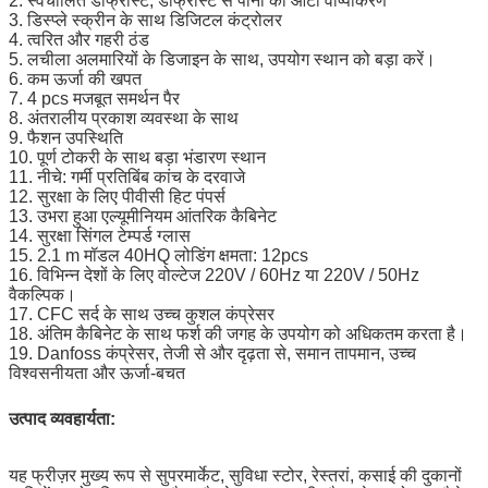
2. स्वचालित डीफ्रॉस्ट, डीफ्रॉस्ट से पानी का ऑटो वाष्पीकरण
3. डिस्प्ले स्क्रीन के साथ डिजिटल कंट्रोलर
4. त्वरित और गहरी ठंड
5. लचीला अलमारियों के डिजाइन के साथ, उपयोग स्थान को बड़ा करें।
6. कम ऊर्जा की खपत
7. 4 pcs मजबूत समर्थन पैर
8. अंतरालीय प्रकाश व्यवस्था के साथ
9. फैशन उपस्थिति
10. पूर्ण टोकरी के साथ बड़ा भंडारण स्थान
11. नीचे: गर्मी प्रतिबिंब कांच के दरवाजे
12. सुरक्षा के लिए पीवीसी हिट पंपर्स
13. उभरा हुआ एल्यूमीनियम आंतरिक कैबिनेट
14. सुरक्षा सिंगल टेम्पर्ड ग्लास
15. 2.1 m मॉडल 40HQ लोडिंग क्षमता: 12pcs
16. विभिन्न देशों के लिए वोल्टेज 220V / 60Hz या 220V / 50Hz
वैकल्पिक।
17. CFC सर्द के साथ उच्च कुशल कंप्रेसर
18. अंतिम कैबिनेट के साथ फर्श की जगह के उपयोग को अधिकतम करता है।
19. Danfoss कंप्रेसर, तेजी से और दृढ़ता से, समान तापमान, उच्च
विश्वसनीयता और ऊर्जा-बचत
उत्पाद व्यवहार्यता:
यह फ्रीज़र मुख्य रूप से सुपरमार्केट, सुविधा स्टोर, रेस्तरां, कसाई की दुकानों