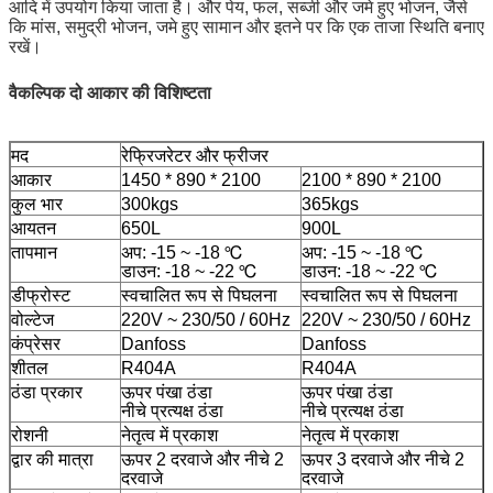
आदि में उपयोग किया जाता है। और पेय, फल, सब्जी और जमे हुए भोजन, जैसे
कि मांस, समुद्री भोजन, जमे हुए सामान और इतने पर कि एक ताजा स्थिति बनाए
रखें।
वैकल्पिक दो आकार की विशिष्टता
मद
रेफ्रिजरेटर और फ्रीजर
आकार
1450 * 890 * 2100
2100 * 890 * 2100
कुल भार
300kgs
365kgs
आयतन
650L
900L
तापमान
अप: -15 ~ -18 ℃
अप: -15 ~ -18 ℃
डाउन: -18 ~ -22 ℃
डाउन: -18 ~ -22 ℃
डीफ्रोस्ट
स्वचालित रूप से पिघलना
स्वचालित रूप से पिघलना
वोल्टेज
220V ~ 230/50 / 60Hz
220V ~ 230/50 / 60Hz
कंप्रेसर
Danfoss
Danfoss
शीतल
R404A
R404A
ठंडा प्रकार
ऊपर पंखा ठंडा
ऊपर पंखा ठंडा
नीचे प्रत्यक्ष ठंडा
नीचे प्रत्यक्ष ठंडा
रोशनी
नेतृत्व में प्रकाश
नेतृत्व में प्रकाश
द्वार की मात्रा
ऊपर 2 दरवाजे और नीचे 2
ऊपर 3 दरवाजे और नीचे 2
दरवाजे
दरवाजे