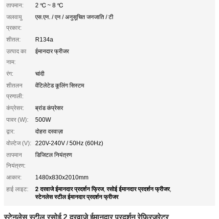
तापमान:
2 ℃ ~ 8 ℃
जलवायु
एस.एन. / एन / अनुसूचित जनजाति / टी
प्रकार:
शीतल:
R134a
उत्पाद का
ईमानदार फ्रीजर
नाम:
रंग:
चांदी
शीतलन
वेंटिलेटेड कूलिंग सिस्टम
प्रणाली:
कंप्रेसर:
ब्रांड कंप्रेसर
पावर (W):
500W
द्वार:
दोहरा दरवाज़ा
वोल्टेज (V):
220V-240V / 50Hz (60Hz)
तापमान
डिजिटल नियंत्रण
नियंत्रण:
आकार:
1480x830x2010mm
2 दरवाजे ईमानदार प्रदर्शन फ्रिज
रसोई ईमानदार प्रदर्शन फ्रीजर
हाई लाइट:
,
,
स्टेनलेस स्टील ईमानदार प्रदर्शन फ्रीजर
स्टेनलेस स्टील रसोई 2 दरवाजे ईमानदार प्रदर्शन रेफ्रिजरेटर