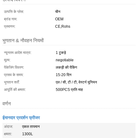
उत्पत्ति के प्लेस:
चीन
ब्रांड नाम:
OEM
प्रमाणन:
CE,Rohs
भुगतान & नौवहन नियमों
न्यूनतम आदेश मात्रा:
1 टुकड़े
मूल्य:
negotiable
पैकेजिंग विवरण:
लकड़ी की पैकिंग
प्रसव के समय:
15-20 दिन
भुगतान शर्तें:
एल / सी, टी / टी, वेस्टर्न यूनियन
आपूर्ति की क्षमता:
500PCS प्रति माह
वर्णन
ईमानदार प्रदर्शन फ्रीजर
अंदाज:
एकल तापमान
क्षमता:
1300L