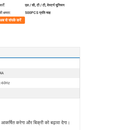
्तें:
एल / सी, टी / टी, वेस्टर्न यूनियन
की क्षमता:
500PCS प्रति माह
अब से संपर्क करें
04A
z-60Hz
को आकर्षित करेगा और बिक्री को बढ़ावा देगा।