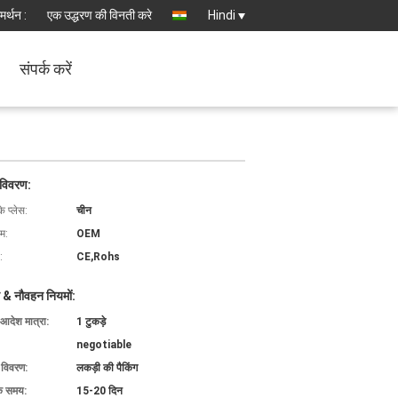
मर्थन :
एक उद्धरण की विनती करे
Hindi
संपर्क करें
 विवरण:
के प्लेस:
चीन
ाम:
OEM
:
CE,Rohs
 & नौवहन नियमों:
 आदेश मात्रा:
1 टुकड़े
negotiable
ग विवरण:
लकड़ी की पैकिंग
के समय:
15-20 दिन