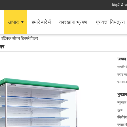
बिक्री & स
उत्पाद
हमारे बारे में
कारखाना भ्रमण
गुणवत्ता नियंत्रण
्स वर्टिकल ओपन डिस्प्ले चिलर
िलर
उत्पाद
उत्पत्ति 
ब्रांड न
प्रमाणन
भुगतान
न्यूनतम
मूल्य:
पैकेजिं
प्रसव 