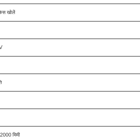
ेस खोलें
0V
ि
2000 मिमी