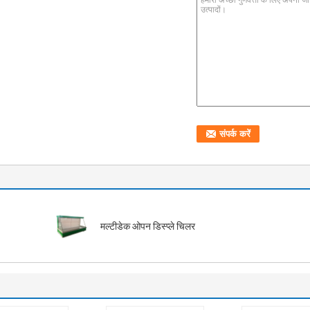
मल्टीडेक ओपन डिस्प्ले चिलर